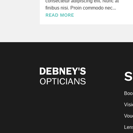
consectetur adipiscing elit. Nunc at
finibus nisi. Proin commodo nec...
READ MORE
S
Book
Visi
Vou
Len