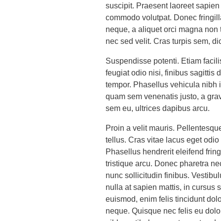
suscipit. Praesent laoreet sapien
commodo volutpat. Donec fringilla
neque, a aliquet orci magna non 
nec sed velit. Cras turpis sem, di
Suspendisse potenti. Etiam facili
feugiat odio nisi, finibus sagittis
tempor. Phasellus vehicula nibh id
quam sem venenatis justo, a gravi
sem eu, ultrices dapibus arcu.
Proin a velit mauris. Pellentesque
tellus. Cras vitae lacus eget odio
Phasellus hendrerit eleifend fring
tristique arcu. Donec pharetra nec
nunc sollicitudin finibus. Vestib
nulla at sapien mattis, in cursu
euismod, enim felis tincidunt dol
neque. Quisque nec felis eu dolo