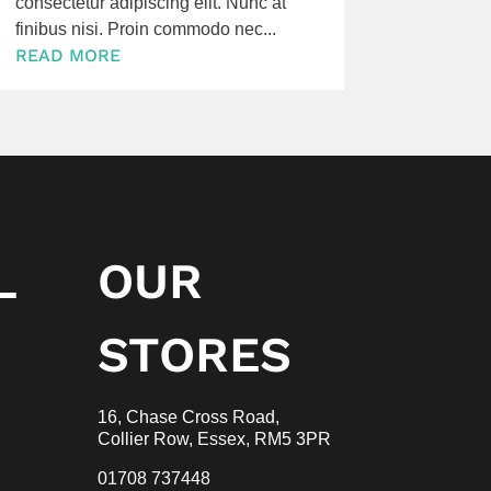
consectetur adipiscing elit. Nunc at
finibus nisi. Proin commodo nec...
READ MORE
L
OUR
STORES
16, Chase Cross Road,
Collier Row, Essex,
RM5 3PR
01708 737448