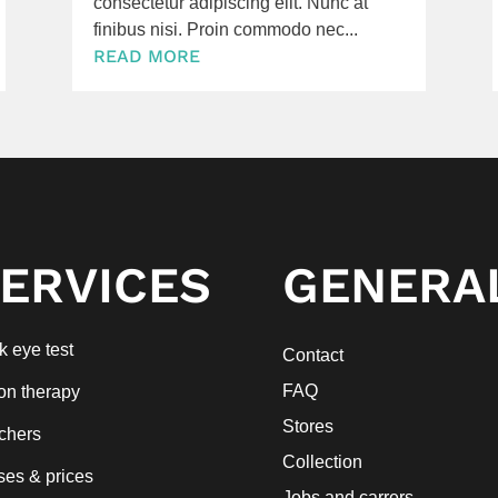
consectetur adipiscing elit. Nunc at
finibus nisi. Proin commodo nec...
READ MORE
ERVICES
GENERA
 eye test
Contact
FAQ
on therapy
Stores
chers
Collection
ses & prices
Jobs and carrers